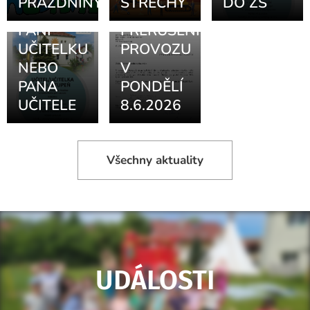
PRÁZDNINY
STŘECHY
DO ZŠ
HLEDÁME
POZOR -
PANÍ
PŘERUŠENÍ
UČITELKU
PROVOZU
NEBO
V
PANA
PONDĚLÍ
UČITELE
8.6.2026
Všechny aktuality
UDÁLOSTI