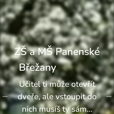
ZŠ a MŠ Panenské
Břežany
Učitel ti může otevřít
dveře, ale vstoupit do
nich musíš ty sám…