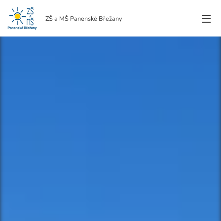
ZŠ a MŠ Panenské Břežany