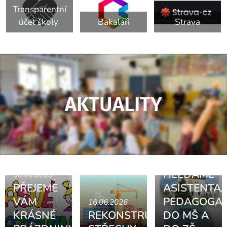
Transparentní
účet školy
Bakaláři
Strava
AKTUALITY
05.06.2026
HLEDÁME
30.06.2026
PŘEJEME
ASISTENTA/
VÁM
PEDAGOGA
16.06.2026
03.06.2026
KRÁSNÉ
REKONSTRUKCE
DO MŠ A
PROSÍM
04.06.2026