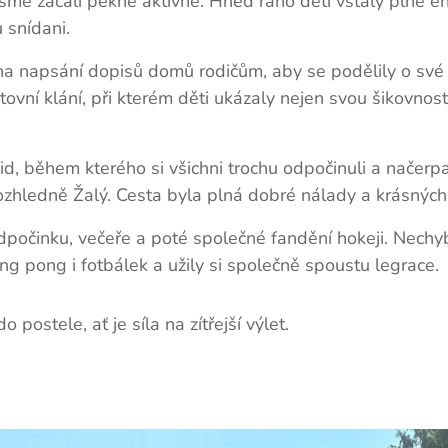
sme začali pěkně aktivně. Hned ráno děti vstaly plné ene
 snídani.
 na napsání dopisů domů rodičům, aby se podělily o své z
vní klání, při kterém děti ukázaly nejen svou šikovnost
d, během kterého si všichni trochu odpočinuli a načerpa
rozhledně Žalý. Cesta byla plná dobré nálady a krásných
dpočinku, večeře a poté společné fandění hokeji. Nechyb
 ping pong i fotbálek a užily si společně spoustu legrace.
 postele, ať je síla na zítřejší výlet.