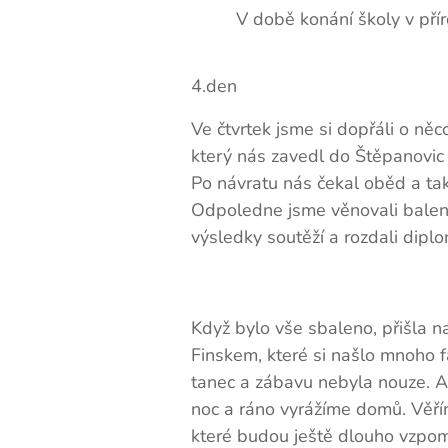
V době konání školy v přír
4.den
Ve čtvrtek jsme si dopřáli o něco
který nás zavedl do Štěpanovic n
Po návratu nás čekal oběd a ta
Odpoledne jsme věnovali balení 
výsledky soutěží a rozdali diplo
Když bylo vše sbaleno, přišla 
Finskem, které si našlo mnoho 
tanec a zábavu nebyla nouze. A 
noc a ráno vyrážíme domů. Věřím
které budou ještě dlouho vzpom