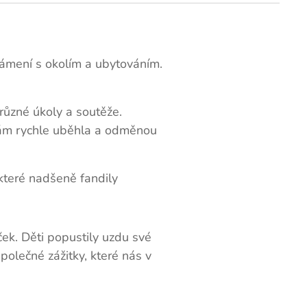
námení s okolím a ubytováním.
různé úkoly a soutěže.
nám rychle uběhla a odměnou
ěkteré nadšeně fandily
ček. Děti popustily uzdu své
polečné zážitky, které nás v