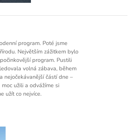
elodenní program. Poté jsme
přírodu. Největším zážitkem bylo
očinkovější program. Pustili
ásledovala volná zábava, během
 a nejočekávanější částí dne –
 moc užili a odvážíme si
 užít co nejvíce.