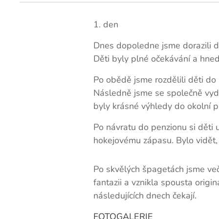
1. den
Dnes dopoledne jsme dorazili d
Děti byly plné očekávání a hne
Po obědě jsme rozdělili děti do
Následně jsme se společně vyd
byly krásné výhledy do okolní př
Po návratu do penzionu si děti u
hokejovému zápasu. Bylo vidět, ž
Po skvělých špagetách jsme veče
fantazii a vznikla spousta origi
následujících dnech čekají.
FOTOGALERIE