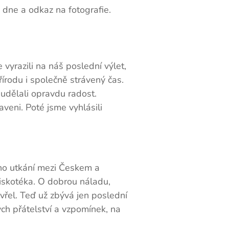
 dne a odkaz na fotografie.
 vyrazili na náš poslední výlet,
řírodu i společně strávený čas.
udělali opravdu radost.
veni. Poté jsme vyhlásili
ého utkání mezi Českem a
iskotéka. O dobrou náladu,
řel. Teď už zbývá jen poslední
ch přátelství a vzpomínek, na