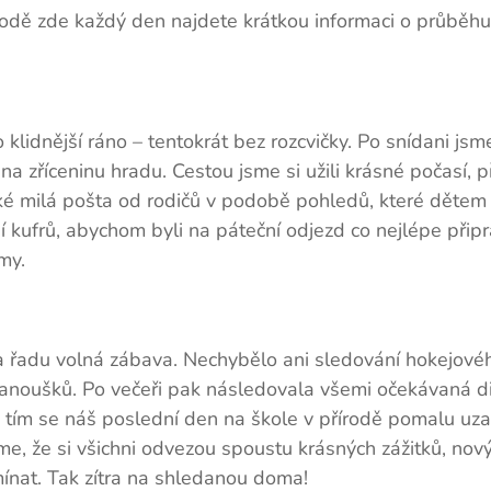
odě zde každý den najdete krátkou informaci o průběhu
 klidnější ráno – tentokrát bez rozcvičky. Po snídani jsme
a zříceninu hradu. Cestou jsme si užili krásné počasí, p
ké milá pošta od rodičů v podobě pohledů, které dětem 
kufrů, abychom byli na páteční odjezd co nejlépe připra
my.
na řadu volná zábava. Nechybělo ani sledování hokejov
fanoušků. Po večeři pak následovala všemi očekávaná d
tím se náš poslední den na škole v přírodě pomalu uzav
e, že si všichni odvezou spoustu krásných zážitků, nový
ínat. Tak zítra na shledanou doma!