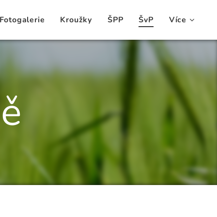
Fotogalerie
Kroužky
ŠPP
ŠvP
Více
dě