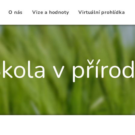
O nás
Vize a hodnoty
Virtuální prohlídka
kola v příro