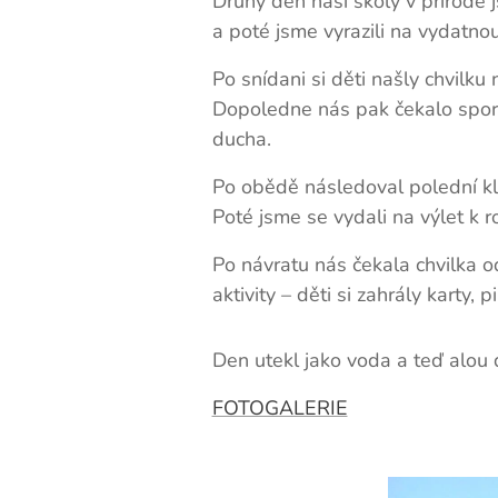
Druhý den naší školy v přírodě j
a poté jsme vyrazili na vydatnou
Po snídani si děti našly chvilku
Dopoledne nás pak čekalo sporto
ducha.
Po obědě následoval polední kli
Poté jsme se vydali na výlet k 
Po návratu nás čekala chvilka o
aktivity – děti si zahrály karty,
Den utekl jako voda a teď alou do
FOTOGALERIE