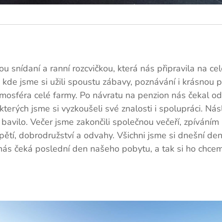
ou snídaní a ranní rozcvičkou, která nás připravila na c
, kde jsme si užili spoustu zábavy, poznávání i krásnou 
mosféra celé farmy. Po návratu na penzion nás čekal odp
kterých jsme si vyzkoušeli své znalosti i spolupráci. N
 bavilo. Večer jsme zakončili společnou večeří, zpíváním
pětí, dobrodružství a odvahy. Všichni jsme si dnešní den
 nás čeká poslední den našeho pobytu, a tak si ho chceme