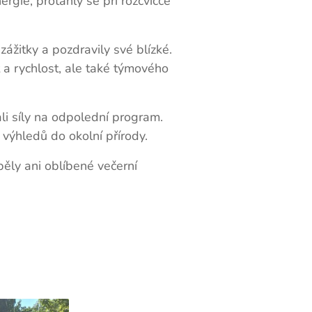
rgie, protáhly se při rozcvičce
ážitky a pozdravily své blízké.
 a rychlost, ale také týmového
li síly na odpolední program.
 výhledů do okolní přírody.
ěly ani oblíbené večerní