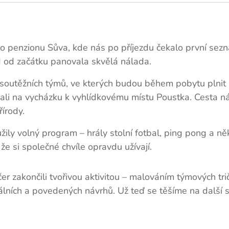
o penzionu Sůva, kde nás po příjezdu čekalo první sez
d od začátku panovala skvělá nálada.
 soutěžních týmů, ve kterých budou během pobytu plnit 
ali na vycházku k vyhlídkovému místu Poustka. Cesta 
írody.
žily volný program – hrály stolní fotbal, ping pong a n
e si společné chvíle opravdu užívají.
r zakončili tvořivou aktivitou – malováním týmových tri
nálních a povedených návrhů. Už teď se těšíme na další s