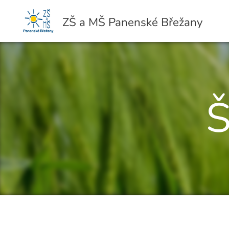
ZŠ a MŠ Panenské Břežany
Š