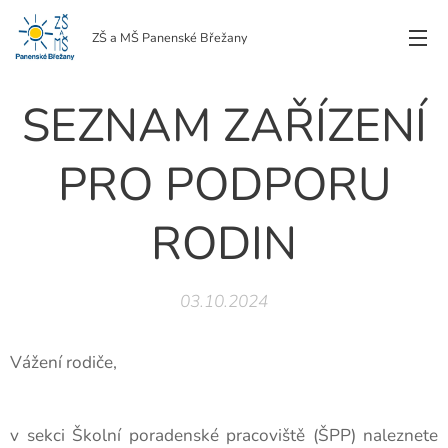
ZŠ a MŠ Panenské Břežany
SEZNAM ZAŘÍZENÍ
PRO PODPORU
RODIN
03.10.2024
Vážení rodiče,
v sekci Školní poradenské pracoviště (ŠPP) naleznete