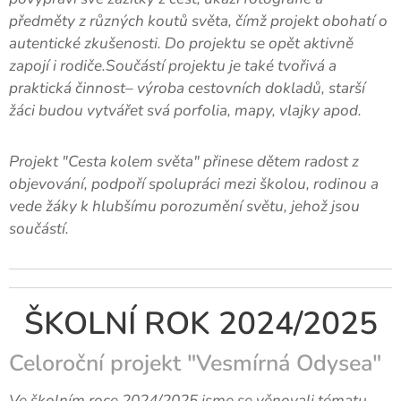
předměty z různých koutů světa, čímž projekt obohatí o
autentické zkušenosti. Do projektu se opět aktivně
zapojí i rodiče.Součástí projektu je také tvořivá a
praktická činnost– výroba cestovních dokladů, starší
žáci budou vytvářet svá porfolia, mapy, vlajky apod.
Projekt "Cesta kolem světa" přinese dětem radost z
objevování, podpoří spolupráci mezi školou, rodinou a
vede žáky k hlubšímu porozumění světu, jehož jsou
součástí.
ŠKOLNÍ ROK 2024/2025
Celoroční projekt "Vesmírná Odysea"
Ve školním roce 2024/2025 jsme se věnovali tématu