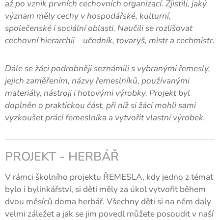
až po vznik prvních cechovních organizací. Zjistili, jaký
význam měly cechy v hospodářské, kulturní,
společenské i sociální oblasti. Naučili se rozlišovat
cechovní hierarchii – učedník, tovaryš, mistr a cechmistr.
Dále se žáci podrobněji seznámili s vybranými řemesly,
jejich zaměřením, názvy řemeslníků, používanými
materiály, nástroji i hotovými výrobky. Projekt byl
doplněn o praktickou část, při níž si žáci mohli sami
vyzkoušet práci řemeslníka a vytvořit vlastní výrobek.
PROJEKT - HERBÁŘ
V rámci školního projektu ŘEMESLA, kdy jedno z témat
bylo i bylinkářství, si děti měly za úkol vytvořit během
dvou měsíců doma herbář. Všechny děti si na něm daly
velmi záležet a jak se jim povedl můžete posoudit v naší