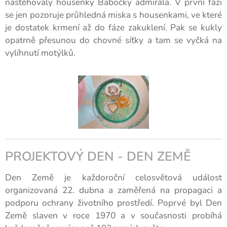
nastěhovaly housenky Babočky admirála. V první fázi
se jen pozoruje průhledná miska s housenkami, ve které
je dostatek krmení až do fáze zakuklení. Pak se kukly
opatrně přesunou do chovné síťky a tam se vyčká na
vylíhnutí motýlků.
PROJEKTOVÝ DEN - DEN ZEMĚ
Den Země je každoroční celosvětová událost
organizovaná 22. dubna a zaměřená na propagaci a
podporu ochrany životního prostředí. Poprvé byl Den
Země slaven v roce 1970 a v současnosti probíhá