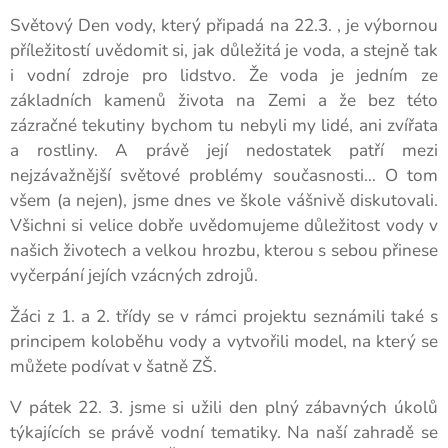
Světový Den vody, který připadá na 22.3. , je výbornou
příležitostí uvědomit si, jak důležitá je voda, a stejně tak
i vodní zdroje pro lidstvo. Že voda je jedním ze
základních kamenů života na Zemi a že bez této
zázračné tekutiny bychom tu nebyli my lidé, ani zvířata
a rostliny. A právě její nedostatek patří mezi
nejzávažnější světové problémy současnosti… O tom
všem (a nejen), jsme dnes ve škole vášnivě diskutovali.
Všichni si velice dobře uvědomujeme důležitost vody v
našich životech a velkou hrozbu, kterou s sebou přinese
vyčerpání jejích vzácných zdrojů.
Žáci z 1. a 2. třídy se v rámci projektu seznámili také s
principem koloběhu vody a vytvořili model, na který se
můžete podívat v šatně ZŠ.
V pátek 22. 3. jsme si užili den plný zábavných úkolů
týkajících se právě vodní tematiky. Na naší zahradě se