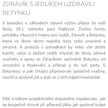
ZDRAVÍK S JEDLÍKEM UZDRAVILI
BETYNKU
S besedou o základech zdravé výživy přijela do naší
školy 29.1. lektorka paní Fejtková. Zvolila formu
pohádky. Hlavními hrdiny byli Jedlík, Zdravík a Betynka,
která ve škole skoro nejedla, byla stále unavená a
smutná. A protože v pohádkách by mělo vše dobře
končit, začal si obézní Jedlík chystat do školy zdravé
svačinky a spolu se Zdravíkem zachránili Betynku od
smutnění a hladovění a přibrali ji do své party. S
Betynkou si pak chlapci připravovali společně svačiny,
naučili ji správně jíst a stali se z nich báječní kamarádi.
Děti si během projektového dopoledne zopakovaly , jak
se bezpečně chovat při přípravě jídla, jak správně krájet