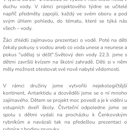
duchu vody. V rámci projektového týdne se učitelé
napříč předměty zapojili, každý ve svém oboru a pod
svým úhlem pohledu, do tématu, které se týká nás
všech – vody.
Žáci zhlédli zajímavou prezentaci o vodě. Poté na děti
čekaly pokusy s vodou aneb co voda unese a neunese a
pokus "udělej si déšť".Světový den vody 22.3. jsme s
dětmi završili kvízem na školní zahradě. Děti si v něm
měly možnost otestovat své nově nabyté vědomosti.
V rámci družiny jsme vytvořili nejekologičtější
kontinent, Antarktidu a dozvěděli jsme se o ní mnoho
zajímavého. Dětem se projekt moc povedl a je k vidění u
vstupních dveří školy. Čtvrteční odpoledne jsme se
spolu s dětmi vydali na procházku k Čenkovským
rybníkům a navázali tak na předešlou prezentaci o
rybníce z hodiny prvouky.