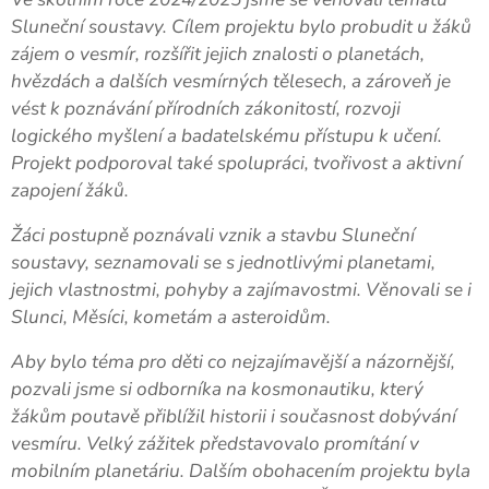
Sluneční soustavy. Cílem projektu bylo probudit u žáků
zájem o vesmír, rozšířit jejich znalosti o planetách,
hvězdách a dalších vesmírných tělesech, a zároveň je
vést k poznávání přírodních zákonitostí, rozvoji
logického myšlení a badatelskému přístupu k učení.
Projekt podporoval také spolupráci, tvořivost a aktivní
zapojení žáků.
Žáci postupně poznávali vznik a stavbu Sluneční
soustavy, seznamovali se s jednotlivými planetami,
jejich vlastnostmi, pohyby a zajímavostmi. Věnovali se i
Slunci, Měsíci, kometám a asteroidům.
Aby bylo téma pro děti co nejzajímavější a názornější,
pozvali jsme si odborníka na kosmonautiku, který
žákům poutavě přiblížil historii i současnost dobývání
vesmíru. Velký zážitek představovalo promítání v
mobilním planetáriu. Dalším obohacením projektu byla