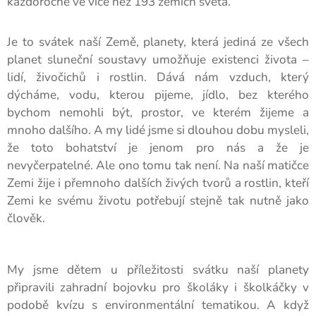
každoročně ve více než 193 zemích světa.
Je to svátek naší Země, planety, která jediná ze všech
planet sluneční soustavy umožňuje existenci života –
lidí, živočichů i rostlin. Dává nám vzduch, který
dýcháme, vodu, kterou pijeme, jídlo, bez kterého
bychom nemohli být, prostor, ve kterém žijeme a
mnoho dalšího. A my lidé jsme si dlouhou dobu mysleli,
že toto bohatství je jenom pro nás a že je
nevyčerpatelné. Ale ono tomu tak není. Na naší matičce
Zemi žije i přemnoho dalších živých tvorů a rostlin, kteří
Zemi ke svému životu potřebují stejně tak nutně jako
člověk.
My jsme dětem u příležitosti svátku naší planety
připravili zahradní bojovku pro školáky i školkáčky v
podobě kvízu s environmentální tematikou. A když