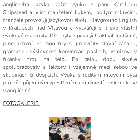
anglického jazyka, zažít výuku s paní Karolínou
Shipstead a jejím manželem Lukem, rodilým mluvčím.
Manželé provozují jazykovou školu Playground English
v Kralupech nad Vltavou a vytvářejí si i své vlastní
výukové materiály. Děti byly z pestrých aktivit nadšené,
plně aktivní. Formou hry si procvičily slovní zásobu,
gramatiku, výslovnost, konverzaci, poslech, rytmizovaly
říkanky hrou na tělo. Po celou dobu skvěle
spolupracovaly s lektory i vzájemně mezi sebou ve
skupinách či dvojicích. Výuka s rodilým mluvčím byla
pro děti příjemným zpestřením a možností zdokonalit se
v angličtině.
FOTOGALERIE.