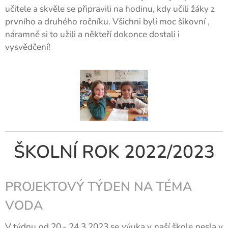
učitele a skvěle se připravili na hodinu, kdy učili žáky z
prvního a druhého ročníku. Všichni byli moc šikovní ,
náramně si to užili a někteří dokonce dostali i
vysvědčení!
ŠKOLNÍ ROK 2022/2023
PROJEKTOVÝ TÝDEN NA TÉMA
VODA
V týdnu od 20.- 24.3.2023 se výuka v naší škole nesla v