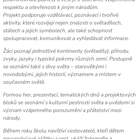
respektu a otevřenosti k jiným národům.
Projekt podporuje vzdělávací, poznávací i tvořivé
aktivity, které rozvíjejí nejen znalosti o světadílech,
státech a jejich symbolech, ale také schopnost
spolupracovat, komunikovat a vyhledávat informace.
Žáci poznají jednotlivé kontinenty (světadíly), přírodu,
zvyky, jazyky i typické pokrmy různých zemí. Postupně
se seznámí také s divy světa – starověkými i
novodobými, jejich historií, významem a místem v
současném světě.
Formou her, prezentací, tematických dnů a projektových
bloků se seznámí s kulturní pestrostí světa a uvědomí si
význam vzájemného porozumění a přátelství mezi
národy.
Během roku školu navštíví cestovatelé, kteří dětem
povypráví své zážitky z cest, ukáží fotografie a