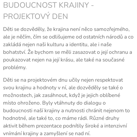
BUDOUCNOST KRAJINY -
PROJEKTOVÝ DEN
Děti se dozvěděly, že krajina není něco samozřejmého,
ale je něčím, čím se odlišujeme od ostatních národů a co
zakládá nejen naši kulturu a identitu, ale i naše
bohatství. Že bychom se měli zasazovat o její ochranu a
poukazovat nejen na její krásu, ale také na současné
problémy.
Děti se na projektovém dnu učily nejen respektovat
svou krajinu a hodnoty v ní, ale dozvěděly se také o
možnostech, jak zasáhnout, když je jejich oblíbené
místo ohroženo. Byly vtáhnuty do dialogu o
budoucnosti naší krajiny a nutnosti chránit nejenom to
hodnotné, ale také to, co máme rádi. Různé druhy
aktivit během prezentace podnítily široké a intenzivní
vnímání krajiny a zamyšlení se nad ní.