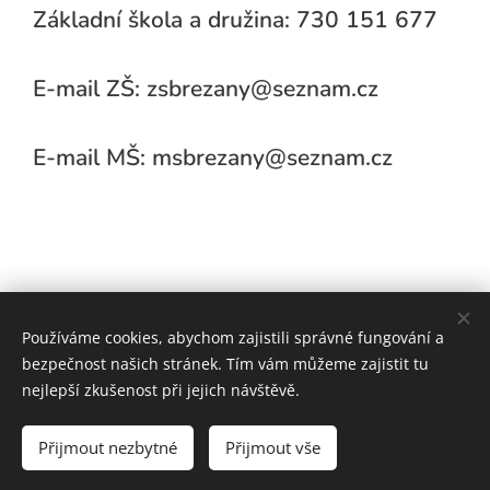
Základní škola a družina: 730 151 677
E-mail ZŠ: zsbrezany@seznam.cz
E-mail MŠ: msbrezany@seznam.cz
Používáme cookies, abychom zajistili správné fungování a
bezpečnost našich stránek. Tím vám můžeme zajistit tu
nejlepší zkušenost při jejich návštěvě.
Vytvořeno službou
Webnode
Přijmout nezbytné
Přijmout vše
powered by:
Zemlasoft s.r.o.
Cookies