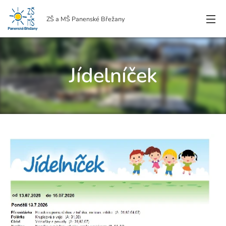
ZŠ a MŠ Panenské Břežany
Jídelníček