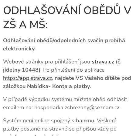
ODHLAŠOVÁNÍ OBĚDŮ V
ZŠ A MŠ:
Odhlašování obědů/odpoledních svačin probíhá
elektronicky.
Webové stránky pro přihlášení jsou
strava.cz
(č.
jídelny 10448)
. Po přihlášení do aplikace
https://app.strava.cz
,
najdete VS Vašeho dítěte pod
záložkou Nabídka- Konta a platby.
V případě výpadku systému můžete oběd odhlásit
emailem na: hospodarka.zsbrezany@seznam.cz.
Systém není online spojený s bankou. Veškeré
platby poslané na stravné se připíšou vždy po