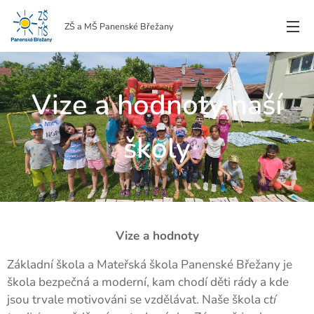
ZŠ a MŠ Panenské Břežany
Vize a hodnoty naší
školy
Vize a hodnoty
Základní škola a Mateřská škola Panenské Břežany je
škola bezpečná a moderní, kam chodí děti rády a kde
jsou trvale motivováni se vzdělávat. Naše škola c
tí