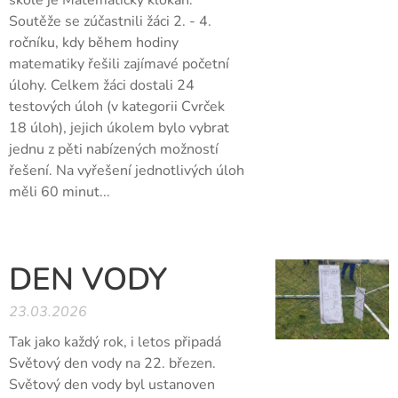
škole je Matematický klokan.
Soutěže se zúčastnili žáci 2. - 4.
ročníku, kdy během hodiny
matematiky řešili zajímavé početní
úlohy. Celkem žáci dostali 24
testových úloh (v kategorii Cvrček
18 úloh), jejich úkolem bylo vybrat
jednu z pěti nabízených možností
řešení. Na vyřešení jednotlivých úloh
měli 60 minut...
DEN VODY
23.03.2026
Tak jako každý rok, i letos připadá
Světový den vody na 22. březen.
Světový den vody byl ustanoven