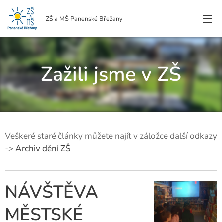
ZŠ a MŠ Panenské Břežany
Zažili jsme v ZŠ
Veškeré staré články můžete najít v záložce další odkazy
->
Archiv dění ZŠ
NÁVŠTĚVA
MĚSTSKÉ