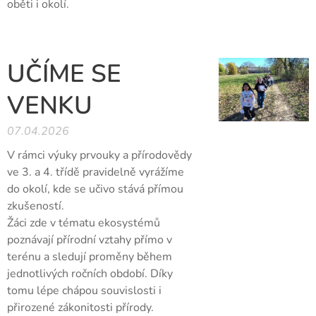
oběti i okolí.
UČÍME SE
VENKU
07.04.2026
V rámci výuky prvouky a přírodovědy
ve 3. a 4. třídě pravidelně vyrážíme
do okolí, kde se učivo stává přímou
zkušeností.
Žáci zde v tématu ekosystémů
poznávají přírodní vztahy přímo v
terénu a sledují proměny během
jednotlivých ročních období. Díky
tomu lépe chápou souvislosti i
přirozené zákonitosti přírody.