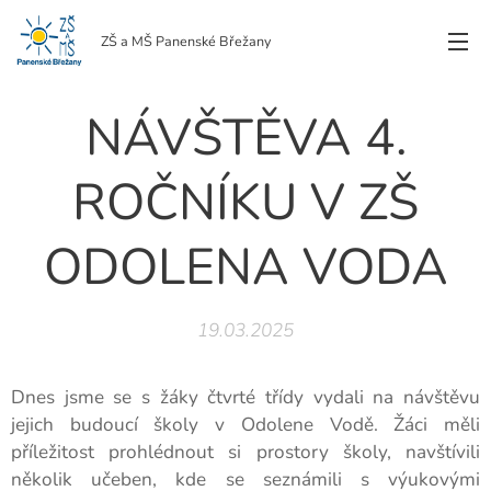
ZŠ a MŠ Panenské Břežany
NÁVŠTĚVA 4.
ROČNÍKU V ZŠ
ODOLENA VODA
19.03.2025
Dnes jsme se s žáky čtvrté třídy vydali na návštěvu
jejich budoucí školy v Odolene Vodě. Žáci měli
příležitost prohlédnout si prostory školy, navštívili
několik učeben, kde se seznámili s výukovými