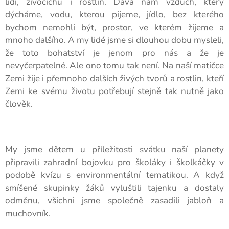
lidí, živočichů i rostlin. Dává nám vzduch, který
dýcháme, vodu, kterou pijeme, jídlo, bez kterého
bychom nemohli být, prostor, ve kterém žijeme a
mnoho dalšího. A my lidé jsme si dlouhou dobu mysleli,
že toto bohatství je jenom pro nás a že je
nevyčerpatelné. Ale ono tomu tak není. Na naší matičce
Zemi žije i přemnoho dalších živých tvorů a rostlin, kteří
Zemi ke svému životu potřebují stejně tak nutně jako
člověk.
My jsme dětem u příležitosti svátku naší planety
připravili zahradní bojovku pro školáky i školkáčky v
podobě kvízu s environmentální tematikou. A když
smíšené skupinky žáků vyluštili tajenku a dostaly
odměnu, všichni jsme společně zasadili jabloň a
muchovník.