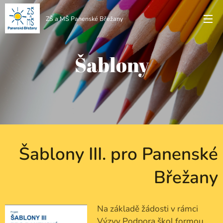
ZŠ a MŠ Panenské Břežany
Šablony
Šablony III. pro Panenské
Břežany
Na základě žádosti v rámci
Výzvy Podpora škol formou