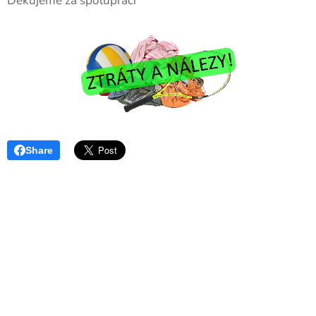
Děkujeme za spolupráci
Share