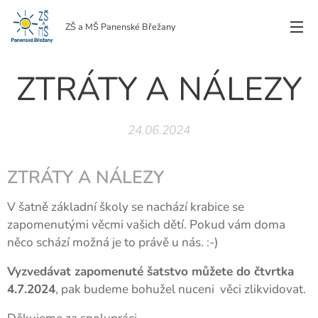
ZŠ a MŠ Panenské Břežany
ZTRÁTY A NÁLEZY
24.06.2024
ZTRÁTY A NÁLEZY
V šatně základní školy se nachází krabice se
zapomenutými věcmi vašich dětí. Pokud vám doma
něco schází možná je to právě u nás. :-)
Vyzvedávat zapomenuté šatstvo můžete do čtvrtka
4.7.2024
, pak budeme bohužel nuceni věci zlikvidovat.