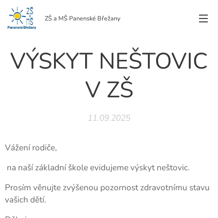
ZŠ a MŠ Panenské Břežany
VÝSKYT NEŠTOVIC
V ZŠ
11.09.2025
Vážení rodiče,
na naší základní škole evidujeme výskyt neštovic.
Prosím věnujte zvýšenou pozornost zdravotnímu stavu
vašich dětí.