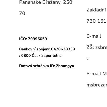
Panenské Břežany, 250
Základní 
70
730 151
E-mail
IČO: 70996059
ZŠ: zsb
Bankovní spojení:
0428638339
/ 0800 Česká spořitelna
z
Datová schránka
ID: 2bmmgyu
E-mail M
msbreza