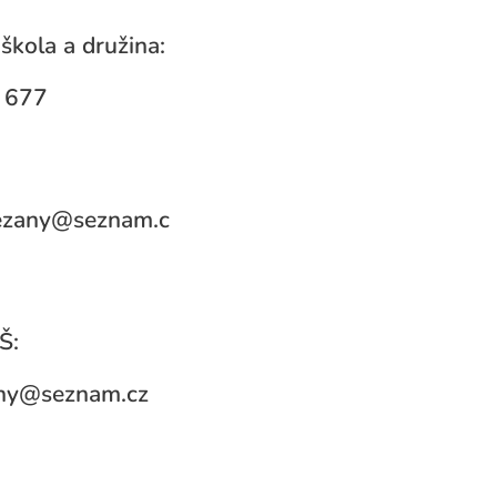
škola a družina:
 677
rezany@seznam.c
Š:
ny@seznam.cz