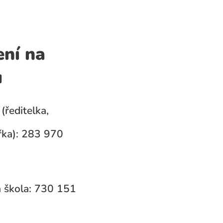
ení na
u
(ředitelka,
ka): 283 970
 škola: 730 151