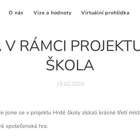
O nás
Vize a hodnoty
Virtuální prohlídka
 V RÁMCI PROJEKT
ŠKOLA
19.02.2024
 jsme se v projektu Hrdé školy získali krásné třetí mís
á společenská hra.