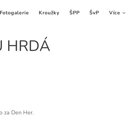
Fotogalerie
Kroužky
ŠPP
ŠvP
Více
U HRDÁ
to za Den Her.