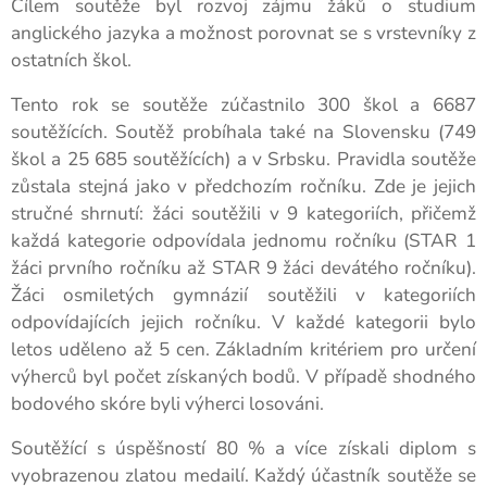
Cílem soutěže byl rozvoj zájmu žáků o studium
anglického jazyka a možnost porovnat se s vrstevníky z
ostatních škol.
Tento rok se soutěže zúčastnilo 300 škol a 6687
soutěžících. Soutěž probíhala také na Slovensku (749
škol a 25 685 soutěžících) a v Srbsku. Pravidla soutěže
zůstala stejná jako v předchozím ročníku. Zde je jejich
stručné shrnutí: žáci soutěžili v 9 kategoriích, přičemž
každá kategorie odpovídala jednomu ročníku (STAR 1
žáci prvního ročníku až STAR 9 žáci devátého ročníku).
Žáci osmiletých gymnázií soutěžili v kategoriích
odpovídajících jejich ročníku. V každé kategorii bylo
letos uděleno až 5 cen. Základním kritériem pro určení
výherců byl počet získaných bodů. V případě shodného
bodového skóre byli výherci losováni.
Soutěžící s úspěšností 80 % a více získali diplom s
vyobrazenou zlatou medailí. Každý účastník soutěže se