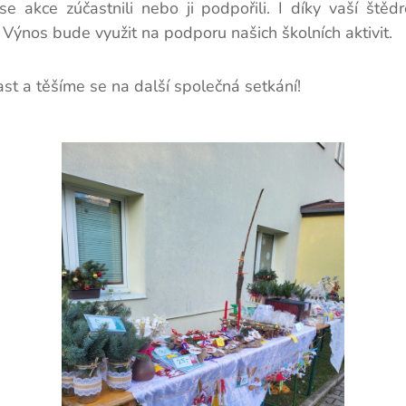
e akce zúčastnili nebo ji podpořili. I díky vaší štědr
. Výnos bude využit na podporu našich školních aktivit.
st a těšíme se na další společná setkání! 🎄✨