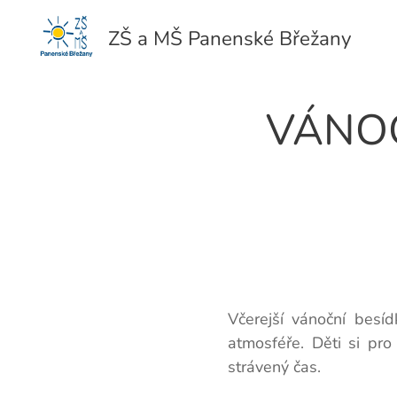
ZŠ a MŠ Panenské Břežany
VÁNOČ
Včerejší vánoční besí
atmosféře. Děti si pro 
strávený čas.