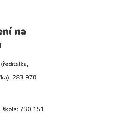
ení na
u
(ředitelka,
ka): 283 970
 škola: 730 151