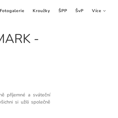
Fotogalerie
Kroužky
ŠPP
ŠvP
Více
MARK -
ně příjemné a sváteční
šichni si užili společně