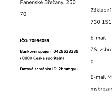
Panenské Břežany, 250
Základní 
70
730 151
E-mail
IČO: 70996059
ZŠ: zsb
Bankovní spojení:
0428638339
/ 0800 Česká spořitelna
z
Datová schránka
ID: 2bmmgyu
E-mail M
msbreza