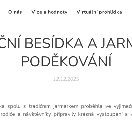
O nás
Vize a hodnoty
Virtuální prohlídka
NÍ BESÍDKA A JAR
PODĚKOVÁNÍ
12.12.2025
dka spolu s tradičním jarmarkem proběhla ve výjimeč
rodiče a návštěvníky připravily krásná vystoupení a v