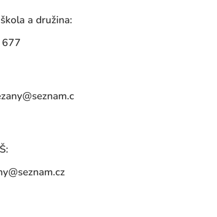
škola a družina:
 677
rezany@seznam.c
Š:
ny@seznam.cz