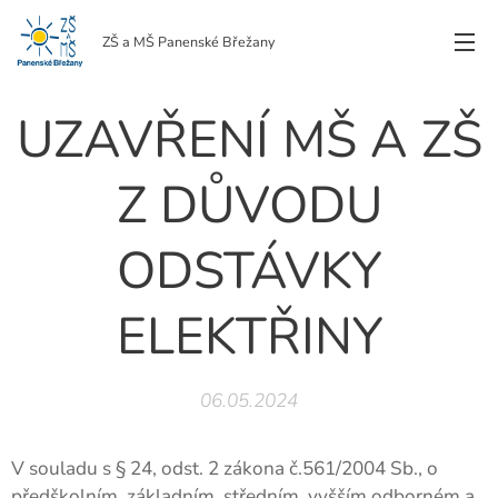
ZŠ a MŠ Panenské Břežany
UZAVŘENÍ MŠ A ZŠ
Z DŮVODU
ODSTÁVKY
ELEKTŘINY
06.05.2024
V souladu s § 24, odst. 2 zákona č.561/2004 Sb., o
předškolním, základním, středním, vyšším odborném a