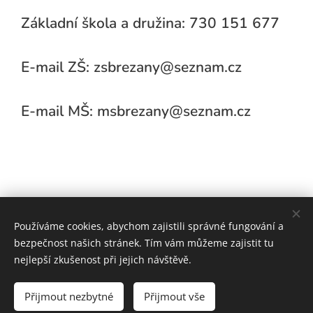
Základní škola a družina: 730 151 677
E-mail ZŠ: zsbrezany@seznam.cz
E-mail MŠ: msbrezany@seznam.cz
Používáme cookies, abychom zajistili správné fungování a
bezpečnost našich stránek. Tím vám můžeme zajistit tu
nejlepší zkušenost při jejich návštěvě.
Vytvořeno službou
Webnode
Přijmout nezbytné
Přijmout vše
powered by:
Zemlasoft s.r.o.
Cookies