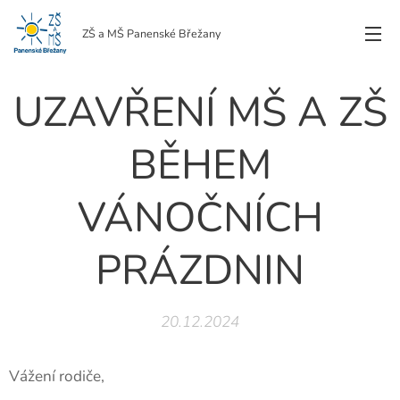
ZŠ a MŠ Panenské Břežany
UZAVŘENÍ MŠ A ZŠ
BĚHEM
VÁNOČNÍCH
PRÁZDNIN
20.12.2024
Vážení rodiče,