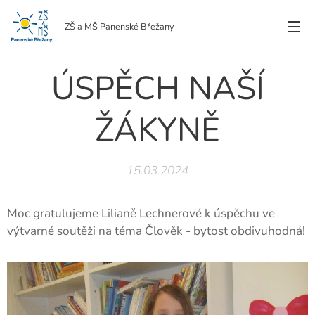
ZŠ a MŠ Panenské Břežany
ÚSPĚCH NAŠÍ
ŽÁKYNĚ
15.03.2024
Moc gratulujeme Lilianě Lechnerové k úspěchu ve
výtvarné soutěži na téma Člověk - bytost obdivuhodná!