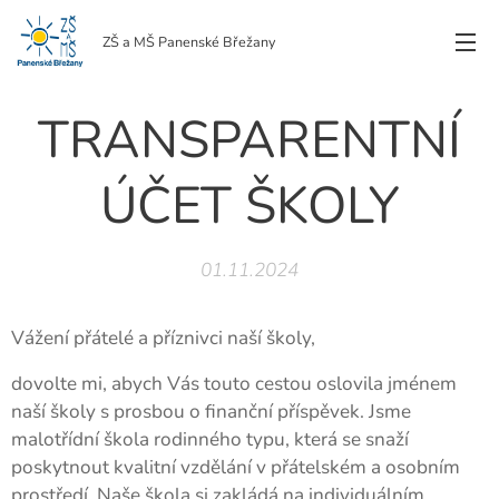
ZŠ a MŠ Panenské Břežany
TRANSPARENTNÍ
ÚČET ŠKOLY
01.11.2024
Vážení přátelé a příznivci naší školy,
dovolte mi, abych Vás touto cestou oslovila jménem
naší školy s prosbou o finanční příspěvek. Jsme
malotřídní škola rodinného typu, která se snaží
poskytnout kvalitní vzdělání v přátelském a osobním
prostředí. Naše škola si zakládá na individuálním