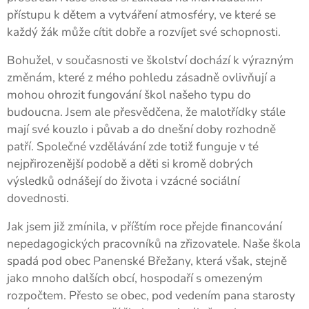
přístupu k dětem a vytváření atmosféry, ve které se
každý žák může cítit dobře a rozvíjet své schopnosti.
Bohužel, v současnosti ve školství dochází k výrazným
změnám, které z mého pohledu zásadně ovlivňují a
mohou ohrozit fungování škol našeho typu do
budoucna. Jsem ale přesvědčena, že malotřídky stále
mají své kouzlo i půvab a do dnešní doby rozhodně
patří. Společné vzdělávání zde totiž funguje v té
nejpřirozenější podobě a děti si kromě dobrých
výsledků odnášejí do života i vzácné sociální
dovednosti.
Jak jsem již zmínila, v příštím roce přejde financování
nepedagogických pracovníků na zřizovatele. Naše škola
spadá pod obec Panenské Břežany, která však, stejně
jako mnoho dalších obcí, hospodaří s omezeným
rozpočtem. Přesto se obec, pod vedením pana starosty