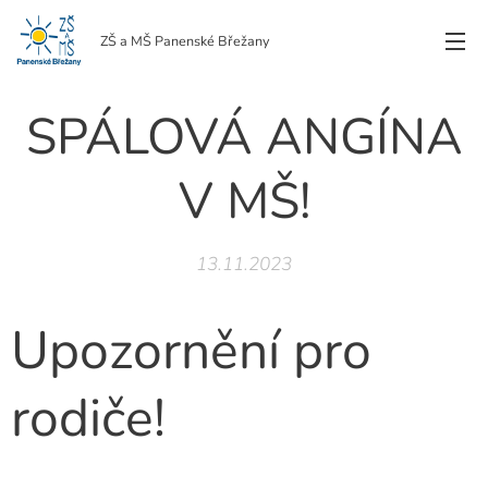
ZŠ a MŠ Panenské Břežany
SPÁLOVÁ ANGÍNA
V MŠ!
13.11.2023
Upozornění pro
rodiče!