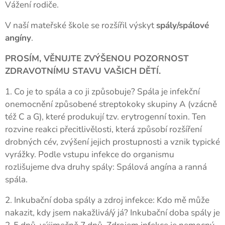
Vážení rodiče.
V naší mateřské škole se rozšířil výskyt
spály/spálové
angíny
.
PROSÍM, VĚNUJTE ZVÝŠENOU POZORNOST
ZDRAVOTNÍMU STAVU VAŠICH DĚTÍ.
1. Co je to spála a co ji způsobuje? Spála je infekční
onemocnění způsobené streptokoky skupiny A (vzácně
též C a G), které produkují tzv. erytrogenní toxin. Ten
rozvine reakci přecitlivělosti, která způsobí rozšíření
drobných cév, zvýšení jejich prostupnosti a vznik typické
vyrážky. Podle vstupu infekce do organismu
rozlišujeme dva druhy spály: Spálová angína a ranná
spála.
2. Inkubační doba spály a zdroj infekce: Kdo mě může
nakazit, kdy jsem nakažlivá/ý já? Inkubační doba spály je