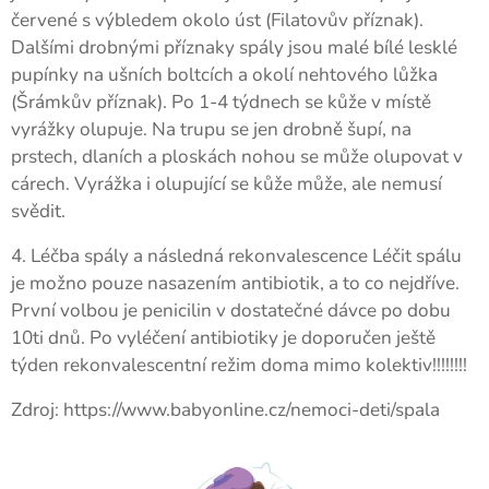
červené s výbledem okolo úst (Filatovův příznak).
Dalšími drobnými příznaky spály jsou malé bílé lesklé
pupínky na ušních boltcích a okolí nehtového lůžka
(Šrámkův příznak). Po 1-4 týdnech se kůže v místě
vyrážky olupuje. Na trupu se jen drobně šupí, na
prstech, dlaních a ploskách nohou se může olupovat v
cárech. Vyrážka i olupující se kůže může, ale nemusí
svědit.
4. Léčba spály a následná rekonvalescence Léčit spálu
je možno pouze nasazením antibiotik, a to co nejdříve.
První volbou je penicilin v dostatečné dávce po dobu
10ti dnů. Po vyléčení antibiotiky je doporučen ještě
týden rekonvalescentní režim doma mimo kolektiv!!!!!!!!
Zdroj: https://www.babyonline.cz/nemoci-deti/spala