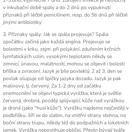
2-5 dnů, výjimečně 7 dnů. Zdrojem infekce je nemocný
v inkubační době spály a do 2 dnů po vypuknutí
příznaků při léčbě penicilinem, resp. do 5ti dnů při léčbě
jinými antibiotiky
3. Příznaky spály: Jak se spála projevuje? Spála
zpočátku začíná jako každá angína. Projevuje se
bolestmi v krku, zejm. při polykání, zduřením krčních
lymfatických uzlin, vysokými teplotami někdy se
zimnicí, únavou, malátností, mohou se objevit i bolesti
bříška a zvracení. Jazyk je bíle povleklý, 2 až 3. den se
povlak olupuje od špičky jazyka dozadu. Jazyk je pak
malinový, tj. červený. Za 1-2 dny od začátku
onemocnění se objeví typická vyrážka, která je světle
červená, drobná, později splývající, kůže nad vyrážkou
je drsná (jako "husí kůže"). Vyrážku najdeme nejčastěji v
podbřišku, šíří se do slabin, na vnitřní strany stehna, na
boční strany trupu, někdy též do podpažních a loketních
jamek. Vyrážka nepostihuje obličej. Přesto bývají tváře