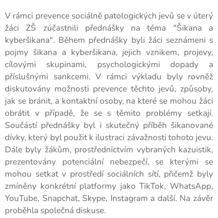
V rámci prevence sociálně patologických jevů se v úterý
žáci ZŠ zúčastnili přednášky na téma "Šikana a
kyberšikana". Během přednášky byli žáci seznámeni s
pojmy šikana a kyberšikana, jejich vznikem, projevy,
cílovými skupinami, psychologickými dopady a
příslušnými sankcemi. V rámci výkladu byly rovněž
diskutovány možnosti prevence těchto jevů, způsoby,
jak se bránit, a kontaktní osoby, na které se mohou žáci
obrátit v případě, že se s těmito problémy setkají.
Součástí přednášky byl i skutečný příběh šikanované
dívky, který byl použit k ilustraci závažnosti tohoto jevu.
Dále byly žákům, prostřednictvím vybraných kazuistik,
prezentovány potenciální nebezpečí, se kterými se
mohou setkat v prostředí sociálních sítí, přičemž byly
zmíněny konkrétní platformy jako TikTok, WhatsApp,
YouTube, Snapchat, Skype, Instagram a další. Na závěr
proběhla společná diskuse.