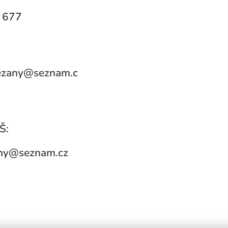
 677
rezany@seznam.c
Š:
ny@seznam.cz