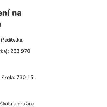
ení na
u
(ředitelka,
ka): 283 970
 škola: 730 151
škola a družina: