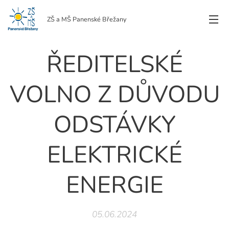
ZŠ a MŠ Panenské Břežany
ŘEDITELSKÉ
VOLNO Z DŮVODU
ODSTÁVKY
ELEKTRICKÉ
ENERGIE
05.06.2024