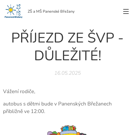
ZŠ a MŠ Panenské Břežany
PŘÍJEZD ZE ŠVP -
DŮLEŽITÉ!
16.05.2025
Vážení rodiče,
autobus s dětmi bude v Panenských Břežanech
přibližně ve 12:00.