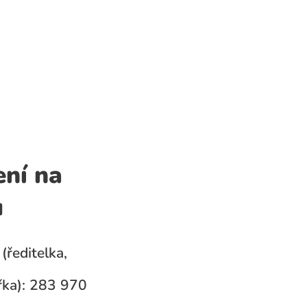
ení na
u
(ředitelka,
ka): 283 970