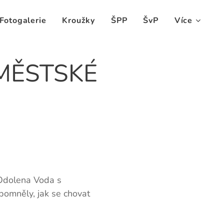
Fotogalerie
Kroužky
ŠPP
ŠvP
Více
MĚSTSKÉ
e Odolena Voda s
pomněly, jak se chovat