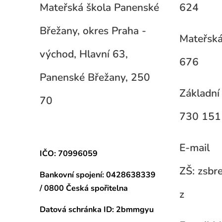
Mateřská škola Panenské
624
Břežany, okres Praha -
Mateřská
východ, Hlavní 63,
676
Panenské Břežany, 250
Základní 
70
730 151
E-mail
IČO: 70996059
ZŠ: zsb
Bankovní spojení:
0428638339
/ 0800 Česká spořitelna
z
Datová schránka
ID: 2bmmgyu