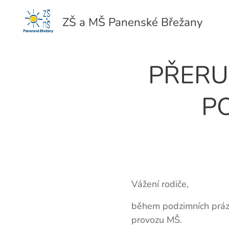
ZŠ a MŠ Panenské Břežany
PŘERU
P
Vážení rodiče,
během podzimních prázd
provozu MŠ.