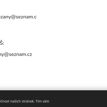
rezany@seznam.c
Š:
ny@seznam.cz
ečnost našich stránek. Tím vám
Vytvořeno službou
Webnode