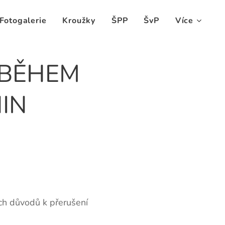
Fotogalerie
Kroužky
ŠPP
ŠvP
Více
 BĚHEM
IN
ch důvodů k přerušení