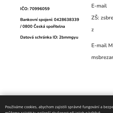
E-mail
IČO: 70996059
ZŠ: zsb
Bankovní spojení:
0428638339
/ 0800 Česká spořitelna
z
Datová schránka
ID: 2bmmgyu
E-mail M
msbreza
Používáme cookies, abychom zajistili správné fungování a bezp
můžeme zajistit tu nejlepší zkušenost při jejich návštěvě.