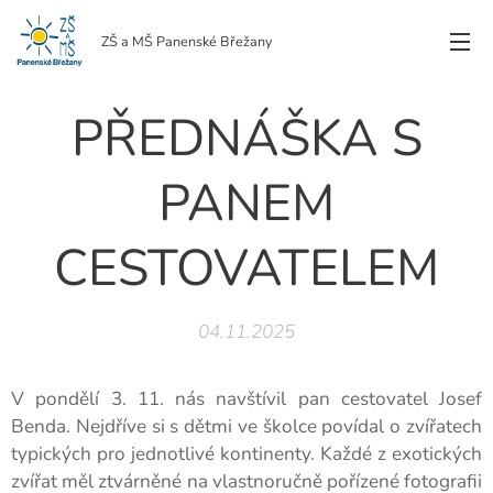
ZŠ a MŠ Panenské Břežany
PŘEDNÁŠKA S
PANEM
CESTOVATELEM
04.11.2025
V pondělí 3. 11. nás navštívil pan cestovatel Josef
Benda. Nejdříve si s dětmi ve školce povídal o zvířatech
typických pro jednotlivé kontinenty. Každé z exotických
zvířat měl ztvárněné na vlastnoručně pořízené fotografii