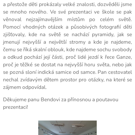
a přestože děti prokázaly velké znalosti, dozvěděli jsme
se mnoho nového. Ve své prezentaci ve škole se pak
věnoval nejzajímavějším místům po celém světě.
Pomocí vhodných otázek a působivých fotografií děti
zjišťovaly, kde na světě se nachází pyramidy, jak se
jmenují nejvyšší a největší stromy a kde je najdeme,
čemu se říká skalní oblouk, kde najdeme sochu svobody
a odkud pochází její části, proč lidé jezdí k řece Ganze,
proč je těžké se dostat na nejvyšší horu světa, nebo jak
se pozná sloní indická samice od samce. Pan cestovatel
nechal zvídavým dětem prostor pro otázky, na které se
zájmem odpovídal.
Děkujeme panu Bendovi za přínosnou a poutavou
prezentaci!