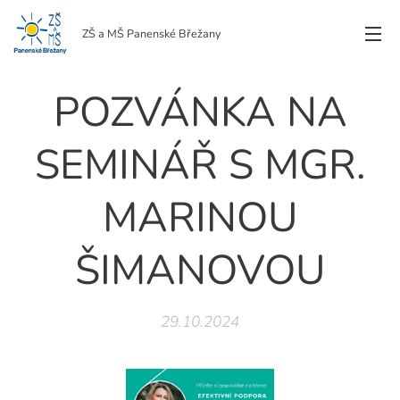
ZŠ a MŠ Panenské Břežany
POZVÁNKA NA
SEMINÁŘ S MGR.
MARINOU
ŠIMANOVOU
29.10.2024