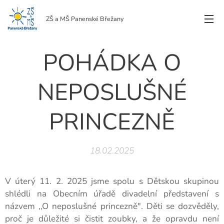
ZŠ a MŠ Panenské Břežany
POHÁDKA O
NEPOSLUŠNÉ
PRINCEZNĚ
18.02.2025
V úterý 11. 2. 2025 jsme spolu s Dětskou skupinou
shlédli na Obecním úřadě divadelní představení s
názvem ,,O neposlušné princezně". Děti se dozvěděly,
proč je důležité si čistit zoubky, a že opravdu není