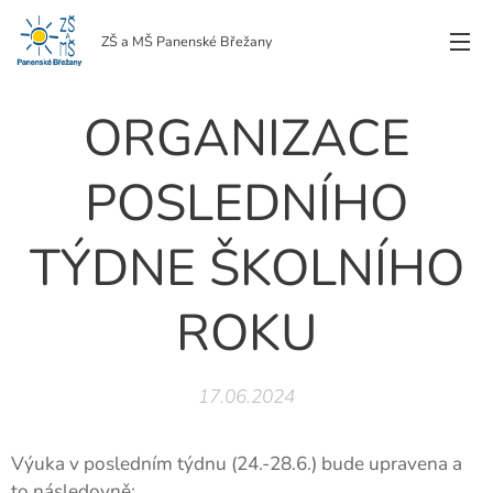
ZŠ a MŠ Panenské Břežany
ORGANIZACE
POSLEDNÍHO
TÝDNE ŠKOLNÍHO
ROKU
17.06.2024
Výuka v posledním týdnu (24.-28.6.) bude upravena a
to následovně: