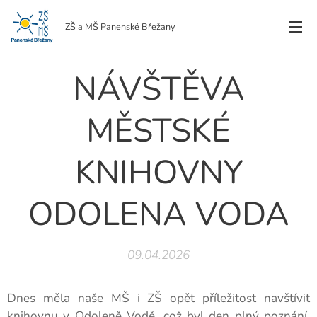
ZŠ a MŠ Panenské Břežany
NÁVŠTĚVA
MĚSTSKÉ
KNIHOVNY
ODOLENA VODA
09.04.2026
Dnes měla naše MŠ i ZŠ opět příležitost navštívit
knihovnu v Odoleně Vodě, což byl den plný poznání,