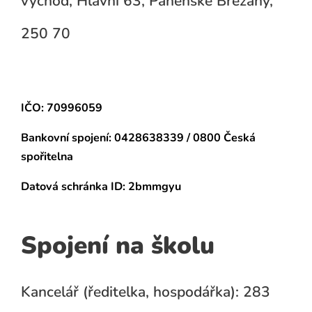
východ, Hlavní 63, Panenské Břežany,
250 70
IČO: 70996059
Bankovní spojení:
0428638339 / 0800 Česká
spořitelna
Datová schránka
ID: 2bmmgyu
Spojení na školu
Kancelář (ředitelka, hospodářka): 283