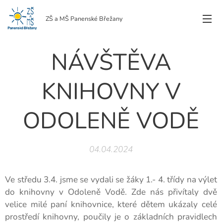
ZŠ a MŠ Panenské Břežany
NÁVŠTĚVA
KNIHOVNY V
ODOLENĚ VODĚ
04.04.2024
Ve středu 3.4. jsme se vydali se žáky 1.- 4. třídy na výlet
do knihovny v Odoleně Vodě. Zde nás přivítaly dvě
velice milé paní knihovnice, které dětem ukázaly celé
prostředí knihovny, poučily je o základních pravidlech