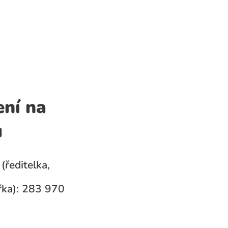
ení na
u
(ředitelka,
ka): 283 970