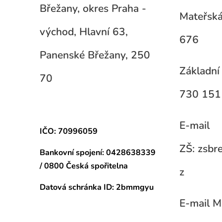
Břežany, okres Praha -
Mateřská
východ, Hlavní 63,
676
Panenské Břežany, 250
Základní 
70
730 151
E-mail
IČO: 70996059
ZŠ: zsb
Bankovní spojení:
0428638339
/ 0800 Česká spořitelna
z
Datová schránka
ID: 2bmmgyu
E-mail M