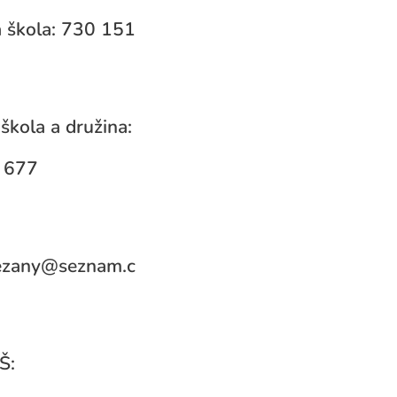
 škola: 730 151
škola a družina:
 677
rezany@seznam.c
Š: