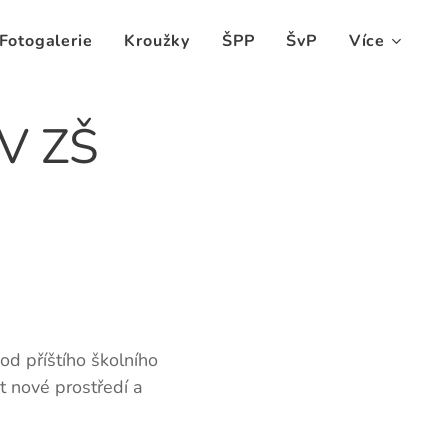
Fotogalerie
Kroužky
ŠPP
ŠvP
Více
V ZŠ
od příštího školního
t nové prostředí a