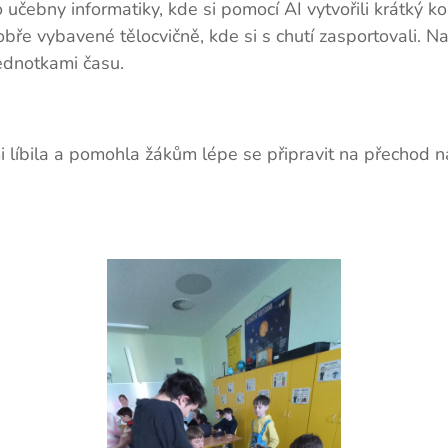
učebny informatiky, kde si pomocí AI vytvořili krátký ko
obře vybavené tělocvičně, kde si s chutí zasportovali. N
jednotkami času.
 líbila a pomohla žákům lépe se připravit na přechod n