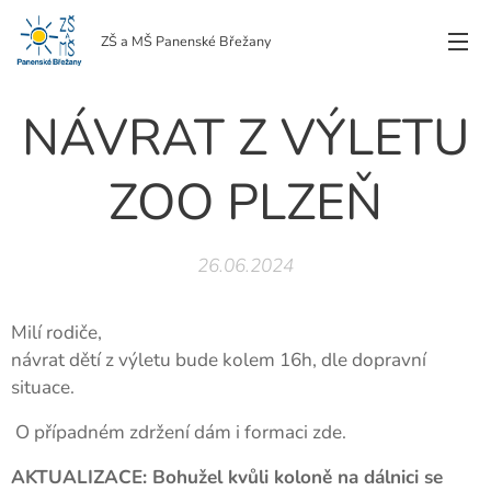
ZŠ a MŠ Panenské Břežany
NÁVRAT Z VÝLETU
ZOO PLZEŇ
26.06.2024
Milí rodiče,
návrat dětí z výletu bude kolem 16h, dle dopravní
situace.
O případném zdržení dám i formaci zde.
AKTUALIZACE: Bohužel kvůli koloně na dálnici se