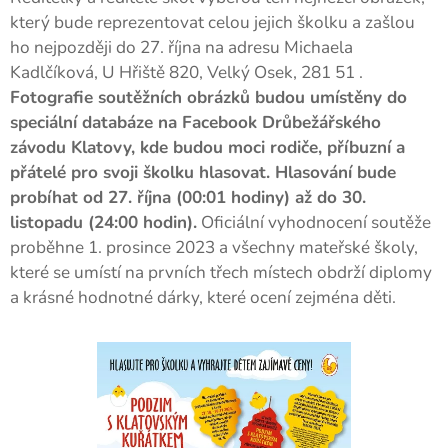
který bude reprezentovat celou jejich školku a zašlou
ho nejpozději do 27. října na adresu Michaela
Kadlčíková, U Hřiště 820, Velký Osek, 281 51 .
Fotografie soutěžních obrázků budou umístěny do
speciální databáze na Facebook Drůbežářského
závodu Klatovy, kde budou moci rodiče, příbuzní a
přátelé pro svoji školku hlasovat. Hlasování bude
probíhat od 27. října (00:01 hodiny) až do 30.
listopadu (24:00 hodin).
Oficiální vyhodnocení soutěže
proběhne 1. prosince 2023 a všechny mateřské školy,
které se umístí na prvních třech místech obdrží diplomy
a krásné hodnotné dárky, které ocení zejména děti.