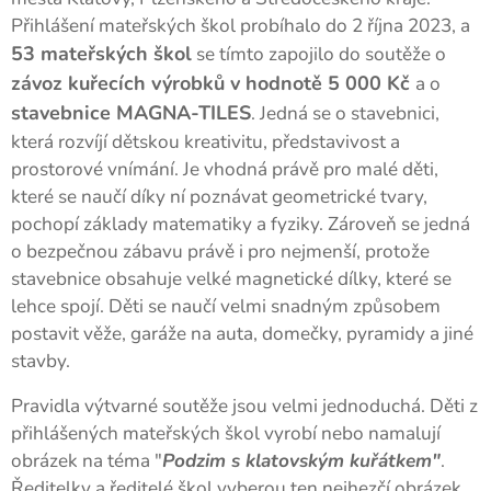
Přihlášení mateřských škol probíhalo do 2 října 2023, a
53 mateřských škol
se tímto zapojilo do soutěže o
závoz kuřecích výrobků v hodnotě 5 000 Kč
a o
stavebnice MAGNA-TILES
. Jedná se o stavebnici,
která rozvíjí dětskou kreativitu, představivost a
prostorové vnímání. Je vhodná právě pro malé děti,
které se naučí díky ní poznávat geometrické tvary,
pochopí základy matematiky a fyziky. Zároveň se jedná
o bezpečnou zábavu právě i pro nejmenší, protože
stavebnice obsahuje velké magnetické dílky, které se
lehce spojí. Děti se naučí velmi snadným způsobem
postavit věže, garáže na auta, domečky, pyramidy a jiné
stavby.
Pravidla výtvarné soutěže jsou velmi jednoduchá. Děti z
přihlášených mateřských škol vyrobí nebo namalují
obrázek na téma "
Podzim s klatovským kuřátkem"
.
Ředitelky a ředitelé škol vyberou ten nejhezčí obrázek,