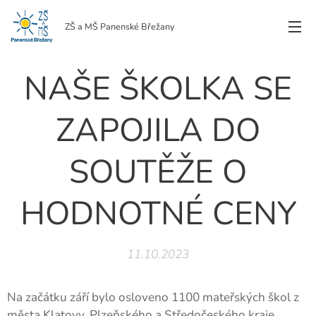
ZŠ a MŠ Panenské Břežany
NAŠE ŠKOLKA SE
ZAPOJILA DO
SOUTĚŽE O
HODNOTNÉ CENY
11.10.2023
Na začátku září bylo osloveno 1100 mateřských škol z
města Klatovy, Plzeňského a Středočeského kraje.