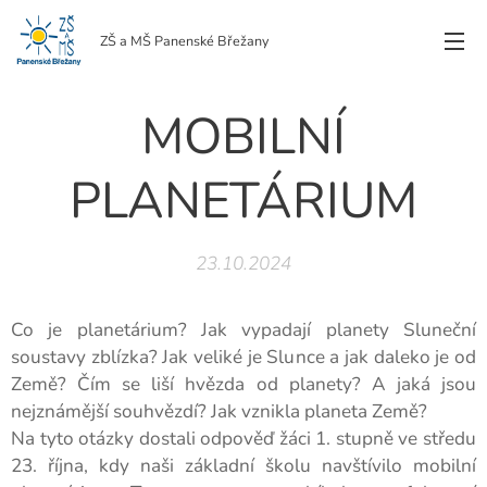
ZŠ a MŠ Panenské Břežany
MOBILNÍ
PLANETÁRIUM
23.10.2024
Co je planetárium? Jak vypadají planety Sluneční
soustavy zblízka? Jak veliké je Slunce a jak daleko je od
Země? Čím se liší hvězda od planety? A jaká jsou
nejznámější souhvězdí? Jak vznikla planeta Země?
Na tyto otázky dostali odpověď žáci 1. stupně ve středu
23. října, kdy naši základní školu navštívilo mobilní