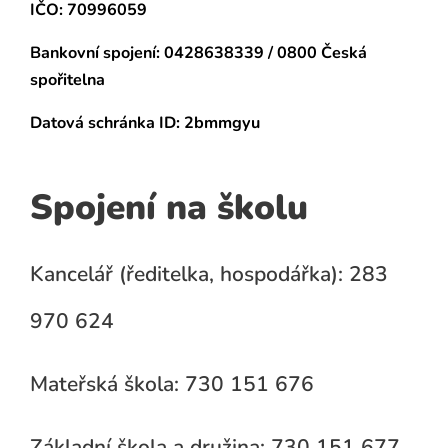
IČO: 70996059
Bankovní spojení:
0428638339 / 0800 Česká
spořitelna
Datová schránka
ID: 2bmmgyu
Spojení na školu
Kancelář (ředitelka, hospodářka): 283
970 624
Mateřská škola: 730 151 676
Základní škola a družina: 730 151 677