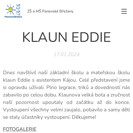
ZŠ a MŠ Panenské Břežany
KLAUN EDDIE
17.01.2024
Dnes navštívil naší základní školu a mateřskou školu
klaun Eddie s asistentem Kájou. Celé představení jsme
si opravdu užívali. Plno legrace, triků a dovedností nás
zabavilo po celou dobu. Klaunova velká bota a zručnost
naší pozornost upoutaly od začátku až do konce.
Vystoupení všechny velmi zaujalo, pobavilo a samy děti
se staly účastníky vystoupení. Děkujeme!
FOTOGALERIE