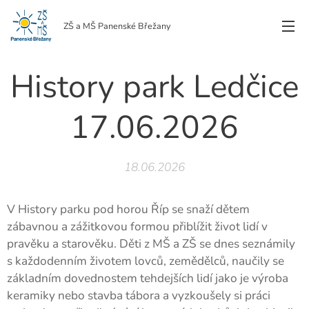
ZŠ a MŠ Panenské Břežany
History park Ledčice
17.06.2026
18.06.2026
V History parku pod horou Říp se snaží dětem
zábavnou a zážitkovou formou přiblížit život lidí v
pravěku a starověku. Děti z MŠ a ZŠ se dnes seznámily
s každodenním životem lovců, zemědělců, naučily se
základním dovednostem tehdejších lidí jako je výroba
keramiky nebo stavba tábora a vyzkoušely si práci