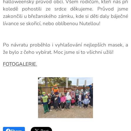
halloweenský průvod obcí. Všem rodičům, kteří nás při
koledě pohostili ze srdce děkujeme. Průvod jsme
zakončili u břežanského zámku, kde si děti daly báječné
lívance se skořicí, nebo oblíbenou Nutellou!
Po návratu proběhlo i vyhlašování nejlepších masek, a
že bylo z čeho vybírat. Moc jsme si to všichni užili!
FOTOGALERIE.