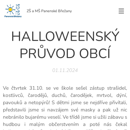
ZŠ a MŠ Panenské Břežany
HALLOWEENSKÝ
PRŮVOD OBCÍ
01.11.2024
Ve čtvrtek 31.10. se ve škole sešel zástup strašidel,
kostlivců, čarodějů, duchů, čarodějek, mrtvol, dýní,
pavouků a netopýrů! S dětmi jsme se nejdříve přivítali,
představili jsme si navzájem své masky a pak už nic
nebránilo bujarému veselí. Ve třídě jsme si užili zábavu s
hudbou i malým občerstvením a poté nás čekal