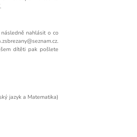
.
následně nahlásit o co
va.zsbrezany@seznam.cz.
šem dítěti pak pošlete
eský jazyk a Matematika)