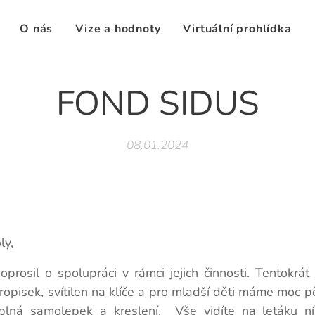
O nás
Vize a hodnoty
Virtuální prohlídka
FOND SIDUS
08.01.2024
ly,
prosil o spolupráci v rámci jejich činnosti. Tentokrát
ropisek, svítilen na klíče a pro mladší děti máme moc 
 plná samolepek a kreslení. Vše vidíte na letáku n