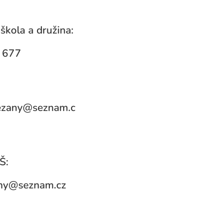
škola a družina:
 677
rezany@seznam.c
Š:
ny@seznam.cz