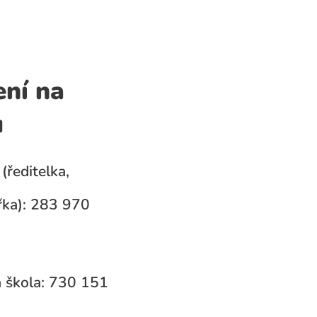
ení na
u
(ředitelka,
ka): 283 970
 škola: 730 151