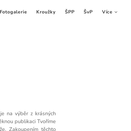
Fotogalerie
Kroužky
ŠPP
ŠvP
Více
 je na výběr z krásných
pěknou publikaci Tvoříme
íže. Zakoupením těchto