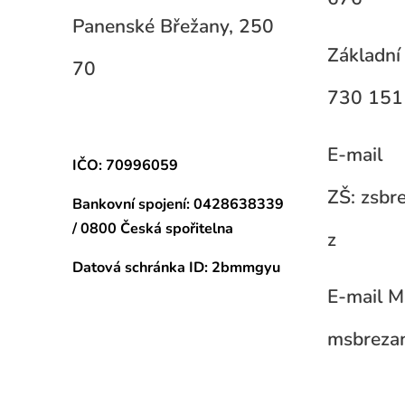
Panenské Břežany, 250
Základní 
70
730 151
E-mail
IČO: 70996059
ZŠ: zsb
Bankovní spojení:
0428638339
/ 0800 Česká spořitelna
z
Datová schránka
ID: 2bmmgyu
E-mail M
msbreza