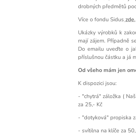
drobných předmětů podpoř
Více o fondu Sidus
zde.
Ukázky výrobků k zako
mají zájem. Případně s
Do emailu uveďte o ja
příslušnou částku a já
Od všeho mám jen ome
K dispozici jsou:
- "chytrá" záložka ( Na
za 25,- Kč
- "dotyková" propiska z
- svítilna na klíče za 50