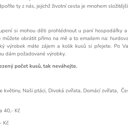
íte ty z nás, jejichž životní cesta je mnohem složitější
upení si mohou děti prohlédnout u paní hospodářky a 
e můžete obrátit přímo na mě a to emailem na: hurdo
ký výrobek máte zájem a kolik kusů si přejete. Po Va
 mu dám požadované výrobky.
zený počet kusů, tak neváhejte.
še květiny, Naši ptáci, Divoká zvířata, Domácí zvířata, Č
a 40,- Kč
,- Kč