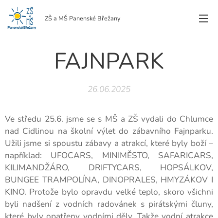
ZŠ a MŠ Panenské Břežany
FAJNPARK
26.06.2025
Ve středu 25.6. jsme se s MŠ a ZŠ vydali do Chlumce
nad Cidlinou na školní výlet do zábavního Fajnparku.
Užili jsme si spoustu zábavy a atrakcí, které byly boží –
například: UFOCARS, MINIMĚSTO, SAFARICARS,
KILIMANDŽÁRO, DRIFTYCARS, HOPSÁLKOV,
BUNGEE TRAMPOLÍNA, DINOPRALES, HMYZÁKOV I
KINO. Protože bylo opravdu velké teplo, skoro všichni
byli nadšení z vodních radovánek s pirátskými čluny,
které byly opatřeny vodními děly. Takže vodní atrakce