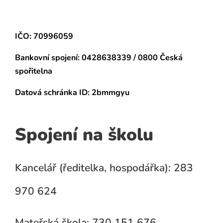
IČO: 70996059
Bankovní spojení:
0428638339 / 0800 Česká
spořitelna
Datová schránka
ID: 2bmmgyu
Spojení na školu
Kancelář (ředitelka, hospodářka): 283
970 624
Mateřská škola: 730 151 676