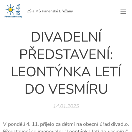
ZŠ a MŠ Panenské Břežany
DIVADELNÍ
PŘEDSTAVENÍ:
LEONTÝNKA LETÍ
DO VESMÍRU
14.01.2025
V pondělí 4. 11. přijelo za dětmi na obecní úřad divadlo.
Představení se jmenovalo: "Leontýnka letí do vesmíru".