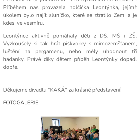
Příběhem nás provázela holčička Leontýnka, jejímž
úkolem bylo najít sluníčko, které se ztratilo Zemi a je
kdesi ve vesmíru.
Leontýnce aktivně pomáhaly děti z DS, MŠ i ZŠ.
Vyzkoušely si tak hrát piškvorky s mimozemšťanem,
luštění na pergamenu, nebo měly uhodnout tři
hádanky. Právě díky dětem příběh Leontýnky dopadl
dobře.
Děkujeme divadlu "KAKÁ" za krásné představení!
FOTOGALERIE.