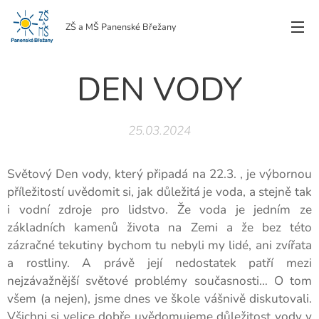
ZŠ a MŠ Panenské Břežany
DEN VODY
25.03.2024
Světový Den vody, který připadá na 22.3. , je výbornou
příležitostí uvědomit si, jak důležitá je voda, a stejně tak
i vodní zdroje pro lidstvo. Že voda je jedním ze
základních kamenů života na Zemi a že bez této
zázračné tekutiny bychom tu nebyli my lidé, ani zvířata
a rostliny. A právě její nedostatek patří mezi
nejzávažnější světové problémy současnosti… O tom
všem (a nejen), jsme dnes ve škole vášnivě diskutovali.
Všichni si velice dobře uvědomujeme důležitost vody v