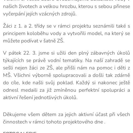
našich životech a velkou hrozbu, kterou s sebou přinese
vyčerpání jejích vzácných zdrojů.
Žáci z 1. a 2. třídy se v rámci projektu seznámili také s
principem koloběhu vody a vytvořili model, na který se
můžete podívat v šatně ZŠ.
V pátek 22. 3. jsme si užili den plný zábavných úkolů
týkajících se právě vodní tematiky. Na naší zahradě se
sešli nejen žáci ze ZŠ, ale přišli nám na pomoc i děti z
MŠ. Všichni výborně spolupracovali a došli tak zdárně
do cíle, kde našli svůj poklad. Každý si nakonec ještě
odnesl medaili za již zmíněnou perfektní spolupráci a
aktivní řešení jednotlivých úkolů.
Děkujeme všem dětem za jejich aktivní účast při všech
činnostech v rámci tohoto projektového dne .