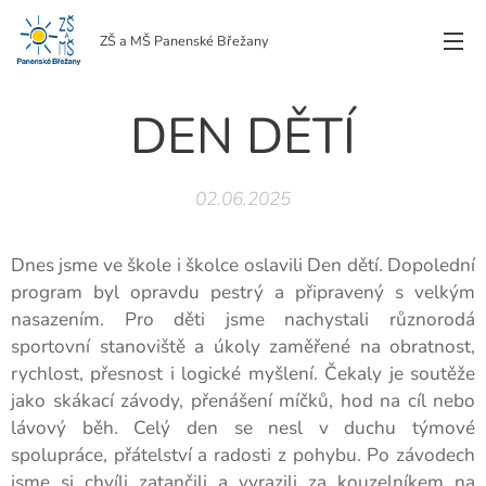
ZŠ a MŠ Panenské Břežany
DEN DĚTÍ
02.06.2025
Dnes jsme ve škole i školce oslavili Den dětí. Dopolední
program byl opravdu pestrý a připravený s velkým
nasazením. Pro děti jsme nachystali různorodá
sportovní stanoviště a úkoly zaměřené na obratnost,
rychlost, přesnost i logické myšlení. Čekaly je soutěže
jako skákací závody, přenášení míčků, hod na cíl nebo
lávový běh. Celý den se nesl v duchu týmové
spolupráce, přátelství a radosti z pohybu. Po závodech
jsme si chvíli zatančili a vyrazili za kouzelníkem na