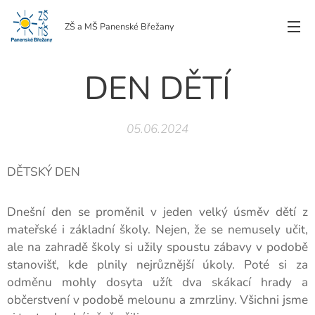
ZŠ a MŠ Panenské Břežany
DEN DĚTÍ
05.06.2024
DĚTSKÝ DEN
Dnešní den se proměnil v jeden velký úsměv dětí z
mateřské i základní školy. Nejen, že se nemusely učit,
ale na zahradě školy si užily spoustu zábavy v podobě
stanovišť, kde plnily nejrůznější úkoly. Poté si za
odměnu mohly dosyta užít dva skákací hrady a
občerstvení v podobě melounu a zmrzliny. Všichni jsme