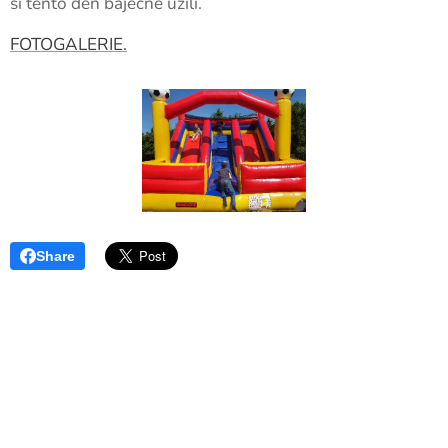
si tento den báječně užili.
FOTOGALERIE.
Share