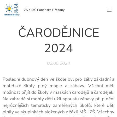
ZŠ a MŠ Panenské Břežany
ČARODĚJNICE
2024
02.05.2024
Poslední dubnový den ve škole byl pro žáky základní a
mateřské školy plný magie a zábavy. Všichni měli
možnost přijít do školy v maskách čarodějů a čarodějek.
Na zahradě si mohly děti užít spoustu zábavy při plnění
nejrůznějších tematicky zaměřených úkolů, které děti
plnily ve skupinkách složených z žáků MŠ i ZŠ. Všechny