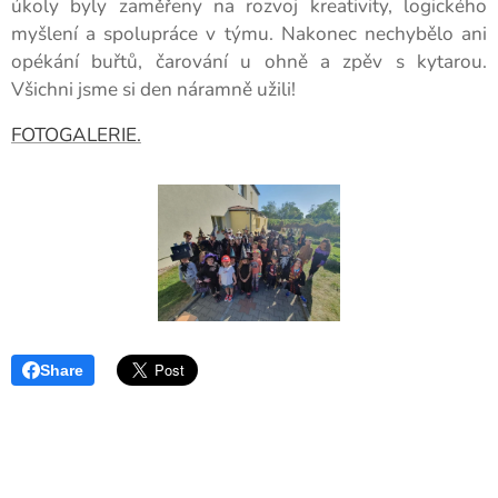
úkoly byly zaměřeny na rozvoj kreativity, logického
myšlení a spolupráce v týmu. Nakonec nechybělo ani
opékání buřtů, čarování u ohně a zpěv s kytarou.
Všichni jsme si den náramně užili!
FOTOGALERIE.
Share