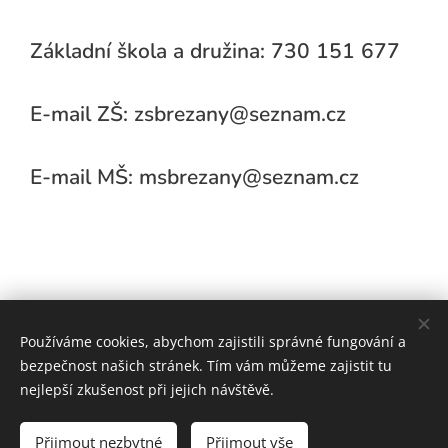
Základní škola a družina: 730 151 677
E-mail ZŠ: zsbrezany@seznam.cz
E-mail MŠ: msbrezany@seznam.cz
Používáme cookies, abychom zajistili správné fungování a
bezpečnost našich stránek. Tím vám můžeme zajistit tu
nejlepší zkušenost při jejich návštěvě.
Vytvořeno službou
Webnode
Přijmout nezbytné
Přijmout vše