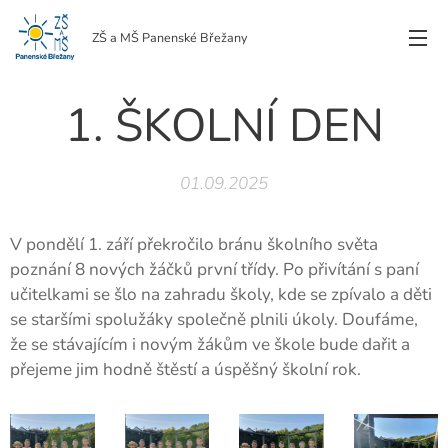
ZŠ a MŠ Panenské Břežany
1. ŠKOLNÍ DEN
01.09.2025
V pondělí 1. září překročilo bránu školního světa
poznání 8 nových žáčků první třídy. Po přivítání s paní
učitelkami se šlo na zahradu školy, kde se zpívalo a děti
se staršími spolužáky společně plnili úkoly. Doufáme,
že se stávajícím i novým žákům ve škole bude dařit a
přejeme jim hodně štěstí a úspěšný školní rok.