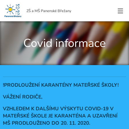
ZŠ a MŠ Panenské Břežany
Covid informace
!PRODLOUŽENÍ KARANTÉNY MATEŘSKÉ ŠKOLY!
VÁŽENÍ RODIČE,
VZHLEDEM K DALŠÍMU VÝSKYTU COVID-19 V
MATEŘSKÉ ŠKOLE JE KARANTÉNA A UZAVŘENÍ
MŠ PRODLOUŽENO DO 20. 11. 2020.