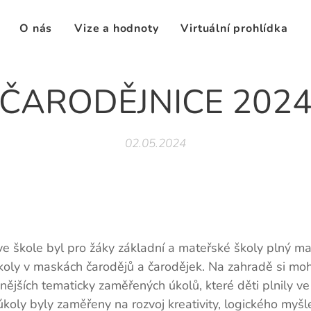
O nás
Vize a hodnoty
Virtuální prohlídka
ČARODĚJNICE 202
02.05.2024
e škole byl pro žáky základní a mateřské školy plný ma
školy v maskách čarodějů a čarodějek. Na zahradě si moh
znějších tematicky zaměřených úkolů, které děti plnily v
koly byly zaměřeny na rozvoj kreativity, logického myšl