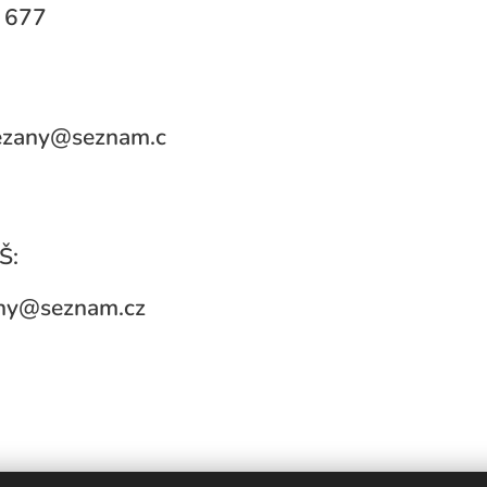
 677
rezany@seznam.c
Š:
ny@seznam.cz