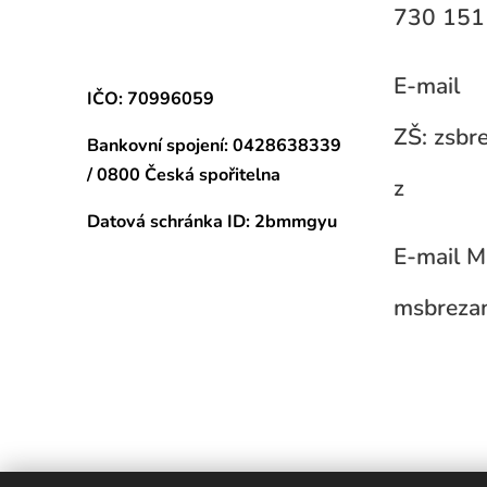
730 151
E-mail
IČO: 70996059
ZŠ: zsb
Bankovní spojení:
0428638339
/ 0800 Česká spořitelna
z
Datová schránka
ID: 2bmmgyu
E-mail M
msbreza