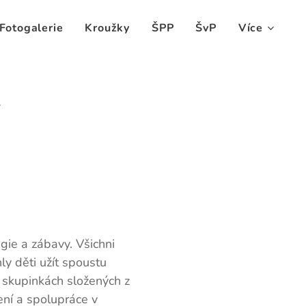
Fotogalerie
Kroužky
ŠPP
ŠvP
Více
4
gie a zábavy. Všichni
ly děti užít spoustu
e skupinkách složených z
ení a spolupráce v