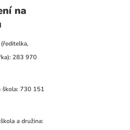
ení na
u
(ředitelka,
ka): 283 970
 škola: 730 151
škola a družina: