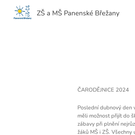
ZŠ a MŠ Panenské Břežany
ČARODĚJNICE 2024
Poslední dubnový den v
měli možnost přijít do 
zábavy při plnění nejrů
žáků MŠ i ZŠ. Všechny ú